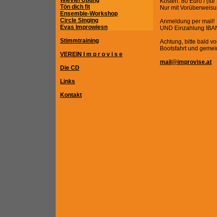
Wieviel Übung
Kosten: 80 Euro / (fü
Tön dich fit
Nur mit Vorüberweisun
Ensemble-Workshop
Circle Singing
Anmeldung per mail!
Evas Improwiesn
UND Einzahlung IBA
Stimmtraining
Achtung, bitte bald v
Bootsfahrt und geme
VEREIN I m p r o v i s e
mail@improvise.at
Die CD
Links
Kontakt