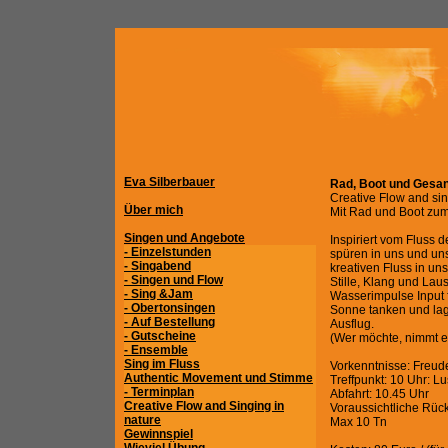
Eva Silberbauer
Rad, Boot und Gesa
Creative Flow and sin
Über mich
Mit Rad und Boot z
Singen und Angebote
Inspiriert vom Fluss 
- Einzelstunden
spüren in uns und un
- Singabend
kreativen Fluss in uns
- Singen und Flow
Stille, Klang und Lau
- Sing &Jam
Wasserimpulse Input f
- Obertonsingen
Sonne tanken und lag
- Auf Bestellung
Ausflug.
- Gutscheine
(Wer möchte, nimmt e
- Ensemble
Sing im Fluss
Vorkenntnisse: Freude
Authentic Movement und Stimme
Treffpunkt: 10 Uhr: L
- Terminplan
Abfahrt: 10.45 Uhr
Creative Flow and Singing in
Voraussichtliche Rüc
nature
Max 10 Tn
Gewinnspiel